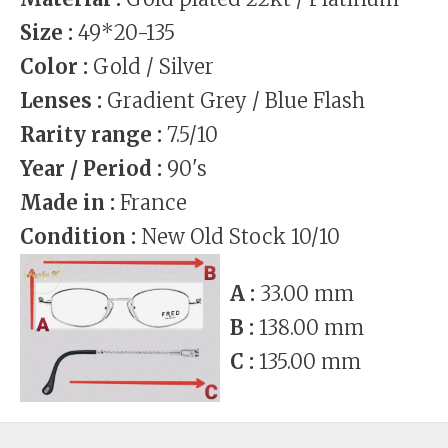
Size :
49*20-135
Color :
Gold / Silver
Lenses :
Gradient Grey / Blue Flash
Rarity range :
7.5/10
Year / Period :
90's
Made in :
France
Condition :
New Old Stock 10/10
A :
33.00 mm
B :
138.00 mm
C :
135.00 mm