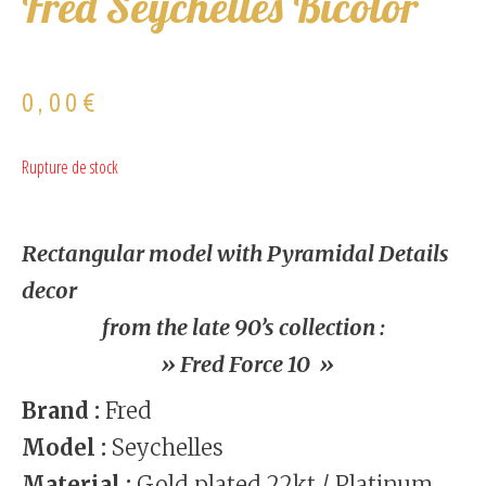
Fred Seychelles Bicolor
0,00
€
Rupture de stock
Rectangular model with Pyramidal Details
decor
from the late 90’s collection :
» Fred Force 10 »
Brand :
Fred
Model :
Seychelles
Material :
Gold plated 22kt / Platinum